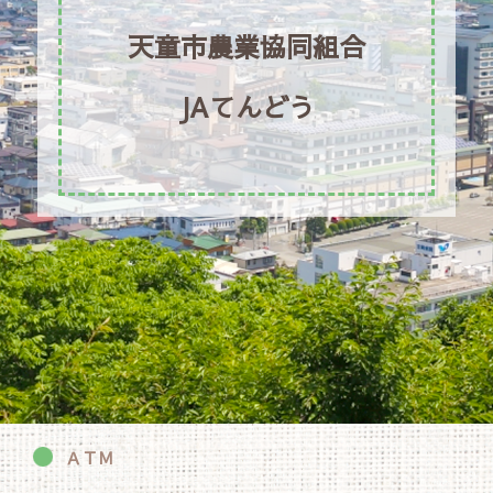
天童市農業協同組合
JA
てんどう
ＡＴＭ