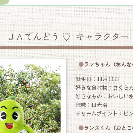
ＪＡてんどう ♡ キャラクター
ラフちゃん（おんな
誕生日：11月11日
好きな食べ物：さくら
好きなもの：
おいしい
趣味：日光浴
チャームポイント：ピ
ランスくん（おとこ