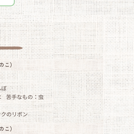
のこ）
んぼ
水
苦手なもの：
虫
ンクのリボン
のこ）