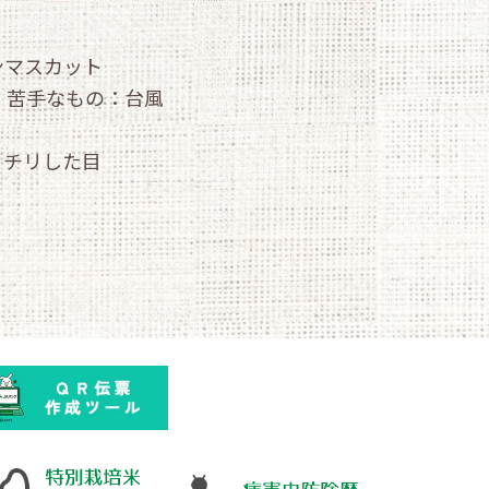
ンマスカット
苦手なもの：
台風
ッチリした目