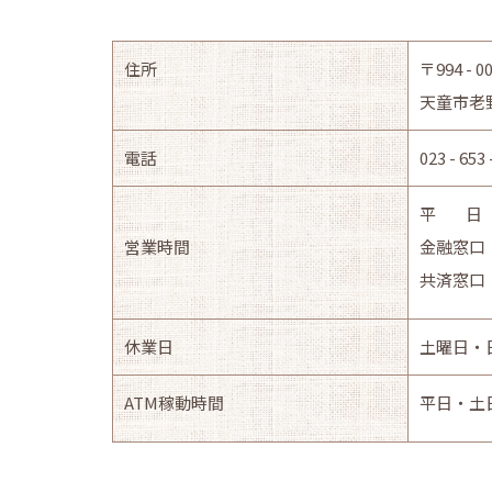
住所
〒994 - 0
天童市老
電話
023 - 653
平 日 8 : 
営業時間
金融窓口 9 :
共済窓口 9 :
休業日
土曜日・
ATM稼動時間
平日・土日・祝