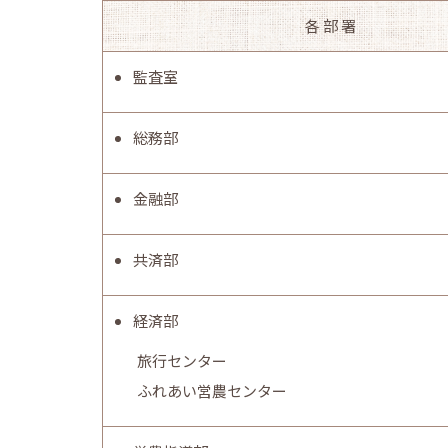
各 部 署
監査室
総務部
金融部
共済部
経済部
旅行センター
ふれあい営農センター